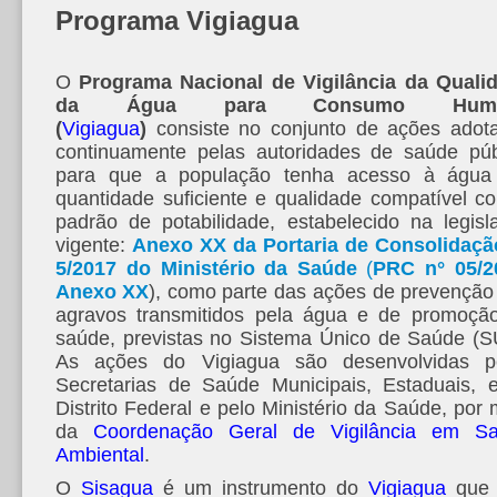
Programa Vigiagua
O
Programa Nacional de Vigilância da Quali
da Água para Consumo Hum
(
Vigiagua
)
consiste no conjunto de ações adot
continuamente pelas autoridades de saúde púb
para que a população tenha acesso à águ
quantidade suficiente e qualidade compatível c
padrão de potabilidade, estabelecido na legisl
vigente:
Anexo XX da Portaria de Consolidaçã
5/2017 do Ministério da Saúde
(
PRC n° 05/2
Anexo XX
), como parte das ações de prevenção
agravos transmitidos pela água e de promoçã
saúde, previstas no Sistema Único de Saúde (S
As ações do Vigiagua são desenvolvidas p
Secretarias de Saúde Municipais, Estaduais, 
Distrito Federal e pelo Ministério da Saúde, por 
da
Coordenação Geral de Vigilância em S
Ambiental
.
O
Sisagua
é um instrumento do
Vigiagua
que 