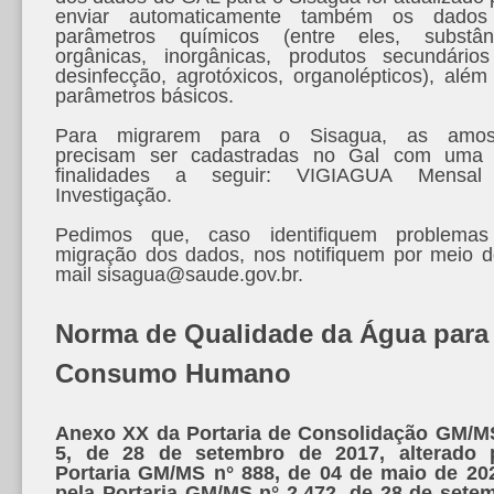
enviar automaticamente também os dado
parâmetros químicos (entre eles, substân
orgânicas, inorgânicas, produtos secundário
desinfecção, agrotóxicos, organolépticos), além
parâmetros básicos.
Para migrarem para o Sisagua, as amos
precisam ser cadastradas no Gal com uma
finalidades a seguir: VIGIAGUA Mensal
Investigação.
Pedimos que, caso identifiquem problema
migração dos dados, nos notifiquem por meio d
mail sisagua@saude.gov.br.
Norma de Qualidade da Água para
Consumo Humano
Anexo XX da Portaria de Consolidação GM/M
5, de 28 de setembro de 2017, alterado 
Portaria GM/MS n° 888, de 04 de maio de 20
pela Portaria GM/MS n° 2.472, de 28 de sete